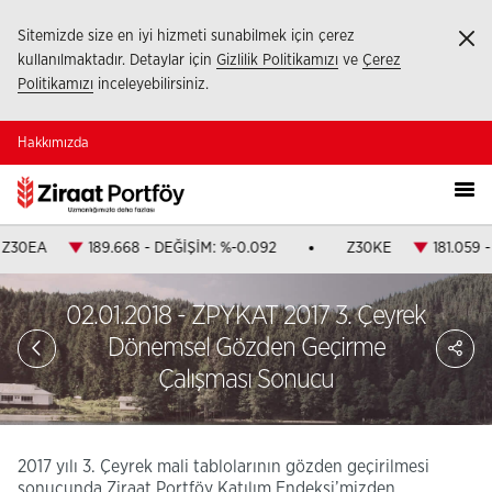
Sitemizde size en iyi hizmeti sunabilmek için çerez
Ka
kullanılmaktadır. Detaylar için
Gizlilik Politikamızı
ve
Çerez
Politikamızı
inceleyebilirsiniz.
Hakkımızda
Z30EA
189.668 - DEĞİŞİM: %-0.092
Z30KE
181.059 
02.01.2018 - ZPYKAT 2017 3. Çeyrek
PA
Dönemsel Gözden Geçirme
Çalışması Sonucu
2017 yılı 3. Çeyrek mali tablolarının gözden geçirilmesi
sonucunda Ziraat Portföy Katılım Endeksi’mizden