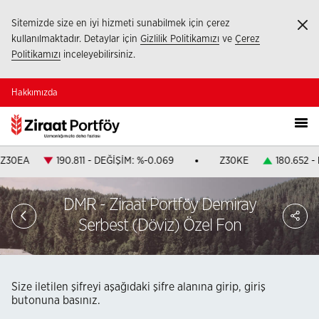
Sitemizde size en iyi hizmeti sunabilmek için çerez
Ka
kullanılmaktadır. Detaylar için
Gizlilik Politikamızı
ve
Çerez
Politikamızı
inceleyebilirsiniz.
Hakkımızda
Z30EA
190.811 - DEĞİŞİM: %-0.069
Z30KE
180.652 -
DMR - Ziraat Portföy Demiray
PA
Serbest (Döviz) Özel Fon
Size iletilen şifreyi aşağıdaki şifre alanına girip, giriş
butonuna basınız.