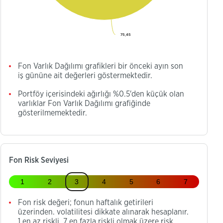
75,45
75,45
Fon Varlık Dağılımı grafikleri bir önceki ayın son
iş gününe ait değerleri göstermektedir.
Portföy içerisindeki ağırlığı %0.5'den küçük olan
varlıklar Fon Varlık Dağılımı grafiğinde
gösterilmemektedir.
Fon Risk Seviyesi
1
2
3
4
5
6
7
Fon risk değeri; fonun haftalık getirileri
üzerinden. volatilitesi dikkate alınarak hesaplanır.
1 en az riskli, 7 en fazla riskli olmak üzere risk