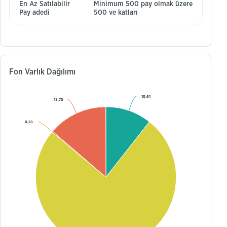
En Az Satılabilir
Minimum 500 pay olmak üzere
Pay adedi
500 ve katları
Fon Varlık Dağılımı
10,61
10,61
13,70
13,70
0,23
0,23