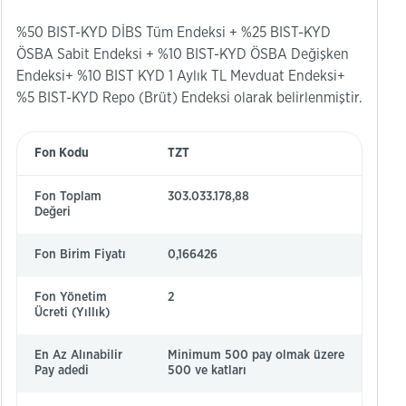
%50 BIST-KYD DİBS Tüm Endeksi + %25 BIST-KYD
ÖSBA Sabit Endeksi + %10 BIST-KYD ÖSBA Değişken
Endeksi+ %10 BIST KYD 1 Aylık TL Mevduat Endeksi+
%5 BIST-KYD Repo (Brüt) Endeksi olarak belirlenmiştir.
Fon Kodu
TZT
Fon Toplam
303.033.178,88
Değeri
Fon Birim Fiyatı
0,166426
Fon Yönetim
2
Ücreti (Yıllık)
En Az Alınabilir
Minimum 500 pay olmak üzere
Pay adedi
500 ve katları