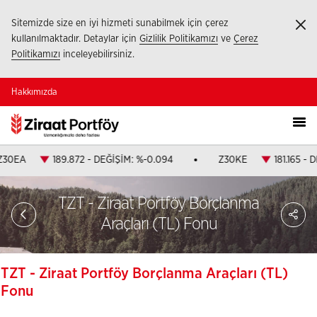
Sitemizde size en iyi hizmeti sunabilmek için çerez
Ka
kullanılmaktadır. Detaylar için
Gizlilik Politikamızı
ve
Çerez
Politikamızı
inceleyebilirsiniz.
Hakkımızda
Z30EA
189.872 - DEĞİŞİM: %-0.094
Z30KE
181.165 - 
TZT - Ziraat Portföy Borçlanma
PA
Araçları (TL) Fonu
TZT - Ziraat Portföy Borçlanma Araçları (TL)
Fonu