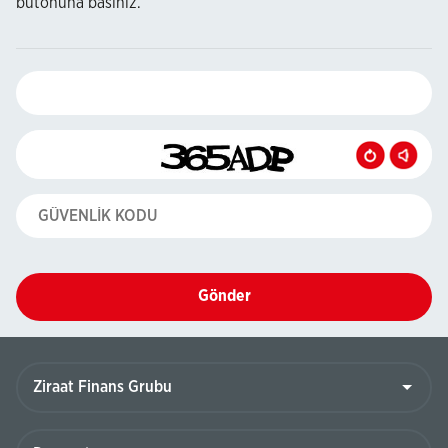
butonuna basınız.
Gönder