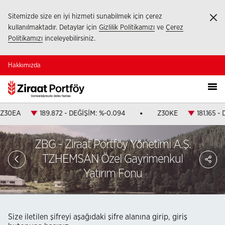
Sitemizde size en iyi hizmeti sunabilmek için çerez
Ka
kullanılmaktadır. Detaylar için
Gizlilik Politikamızı
ve
Çerez
Politikamızı
inceleyebilirsiniz.
Hakkımızda
Z30EA
189.872 - DEĞİŞİM: %-0.094
Z30KE
181.165 -
ZBG - Ziraat Portföy Yönetimi A.Ş.
PA
TZHEMSAN Özel Gayrimenkul
Yatırım Fonu
Size iletilen şifreyi aşağıdaki şifre alanına girip, giriş