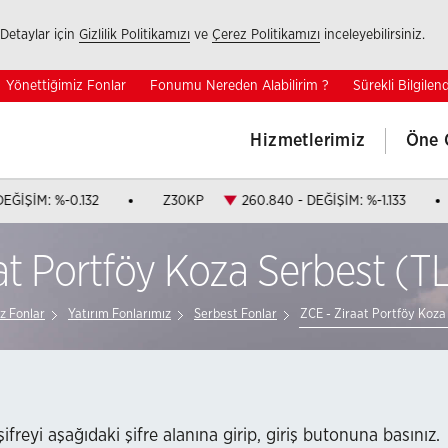
Detaylar için
Gizlilik Politikamızı
ve
Çerez Politikamızı
inceleyebilirsiniz.
Yönettiğimiz Fonlar
Fonumu Nereden Alabilirim ?
Sürekli Bilgile
Hizmetlerimiz
Öne 
 DEĞİŞİM: %-0.132
Z30KP
260.840 - DEĞİŞİM: %-1.133
at Portföy Koza Serbest (T
z Fonlar
Yatırım Fonlarımız
Serbest Fonlar
ZCE - Ziraat Portföy Koza
 şifreyi aşağıdaki şifre alanına girip, giriş butonuna basınız.