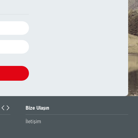
Bize Ulaşın
Dolandırıcılık Olaylarına Yönelik Güvenlik Uyarısı ve İzinsi
İletişim
Piyasası Faaliyetlerine İlişkin Bilgilendirme Metni hk.