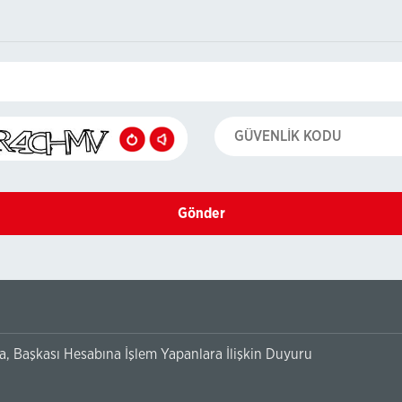
Gönder
, Başkası Hesabına İşlem Yapanlara İlişkin Duyuru