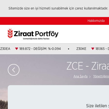
Sitemizde size en iyi hizmeti sunabilmek için çerez kullanılmaktadır. 
Hakkımızda
Z30EA
189.872 - DEĞİŞİM: %-0.094
Z30KE
181.165 -
ZCE - Zira
Ana Sayfa
Yönettiğimi
Size iletilen