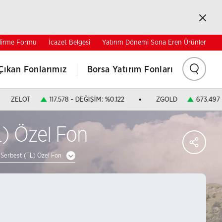
Kapat
ndirme Formu
İcazet Belgesi
Yatırım Dönemi Sona Eren Ürünler
Ara
Çıkan Fonlarımız
Borsa Yatırım Fonları
ZELOT
117.578 - DEĞİŞİM: %0.122
ZGOLD
673.497 
L) Özel Fon
PA
Facebo
Paylaş
 Serbest (TL) Özel Fon
Twitter'
Paylaş