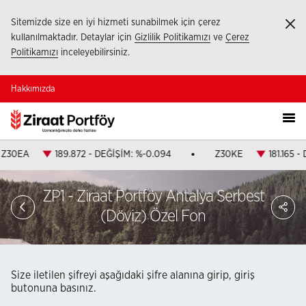
Sitemizde size en iyi hizmeti sunabilmek için çerez
Ka
kullanılmaktadır. Detaylar için
Gizlilik Politikamızı
ve
Çerez
Politikamızı
inceleyebilirsiniz.
Hakkımızda
Z30EA
189.872 - DEĞİŞİM: %-0.094
Z30KE
181.165 -
ZP1 - Ziraat Portföy Antalya Serbest
PA
(Döviz) Özel Fon
Size iletilen şifreyi aşağıdaki şifre alanına girip, giriş
butonuna basınız.