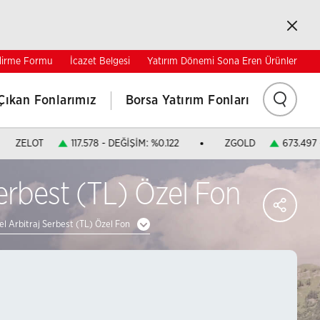
Kapat
ndirme Formu
İcazet Belgesi
Yatırım Dönemi Sona Eren Ürünler
Ara
Çıkan Fonlarımız
Borsa Yatırım Fonları
ZELOT
117.578 - DEĞİŞİM: %0.122
ZGOLD
673.497 
 Serbest (TL) Özel Fon
PA
Facebo
Paylaş
sel Arbitraj Serbest (TL) Özel Fon
Twitter'
Paylaş