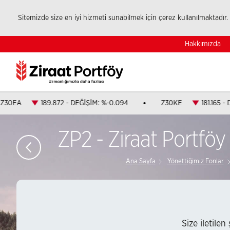
Sitemizde size en iyi hizmeti sunabilmek için çerez kullanılmaktadır. 
Hakkımızda
Z30EA
189.872 - DEĞİŞİM: %-0.094
Z30KE
181.165 -
ZP2 - Ziraat Portföy 
Ana Sayfa
Yönettiğimiz Fonlar
Size iletilen