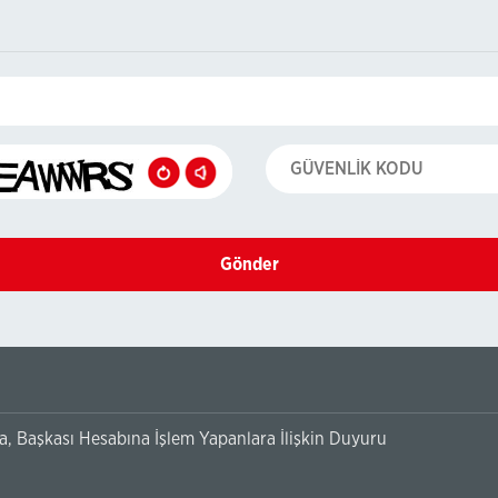
Gönder
, Başkası Hesabına İşlem Yapanlara İlişkin Duyuru