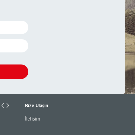
Bize Ulaşın
Dolandırıcılık Olaylarına Yönelik Güvenlik Uyarısı ve İzinsi
İletişim
Piyasası Faaliyetlerine İlişkin Bilgilendirme Metni hk.