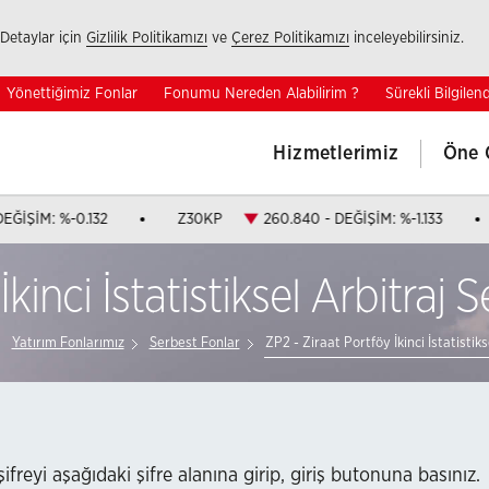
Detaylar için
Gizlilik Politikamızı
ve
Çerez Politikamızı
inceleyebilirsiniz.
Yönettiğimiz Fonlar
Fonumu Nereden Alabilirim ?
Sürekli Bilgile
Hizmetlerimiz
Öne 
 DEĞİŞİM: %-0.132
Z30KP
260.840 - DEĞİŞİM: %-1.133
İkinci İstatistiksel Arbitraj
Yatırım Fonlarımız
Serbest Fonlar
ZP2 - Ziraat Portföy İkinci İstatistik
 şifreyi aşağıdaki şifre alanına girip, giriş butonuna basınız.