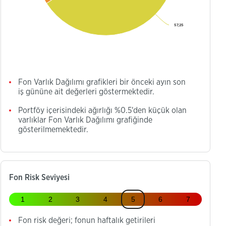
57,25
57,25
Fon Varlık Dağılımı grafikleri bir önceki ayın son
iş gününe ait değerleri göstermektedir.
Portföy içerisindeki ağırlığı %0.5'den küçük olan
varlıklar Fon Varlık Dağılımı grafiğinde
gösterilmemektedir.
Fon Risk Seviyesi
1
2
3
4
5
6
7
Fon risk değeri; fonun haftalık getirileri