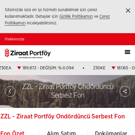
Sitemizde size en iyi hizmeti sunabilmek için çerez
Ka
kullanılmaktadır. Detaylar için
Gizlilik Politikamızı
ve
Çerez
Politikamızı
inceleyebilirsiniz.
Hakkımızda
Z30EA
189.872 - DEĞİŞİM: %-0.094
Z30KE
181.165 - 
ZZL - Ziraat Portföy Ondördüncü
PA
Serbest Fon
ZZL - Ziraat Portföy Ondördüncü Serbest Fon
Fon Özet
Alım Satım
Dokümanlar