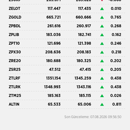
ZELOT
117.447
117.435
0.010
ZGOLD
665.721
660.666
0.765
ZPBDL
261.616
260.917
0.268
ZPLIB
183.036
182.741
0.162
ZPT10
121.696
121.398
0.246
ZPX30
208.636
208.183
0.218
ZRE20
180.688
180.325
0.202
ZSR25
47.512
47.415
0.205
ZTLRF
1351.154
1345.259
0.438
ZTLRK
1348.993
1343.116
0.438
ZTM25
185.163
185.115
0.026
ALTIN
65.533
65.006
0.811
Son Güncelleme: 07.08.2026 09:56:50