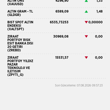
ALTIN ONS
4296,90
1,33
(XAUUSD)
ALTIN GRAM - TL
6589,09
1,48
(GLDGR)
BIST SPOT ALTIN
6535,73253
0,00000
ENDEKSI
(XALTSPT)
ZIRAAT
30969,08
0,00
PORTFOY RISK
ESIT BANKA DISI
20 GETIRI
(ZREBD)
ZIRAAT
15531,57
0,00
PORTFOY YILDIZ
PAZAR
TEKNOLOJI VE
ILETISIM
(ZPYTI_G)
Son Güncelleme: 07.08.2026 09:57:23